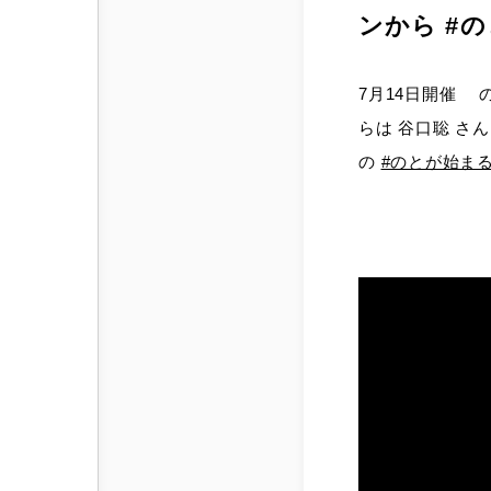
ンから #
7月14日開催 
らは 谷口聡 さん
の
#のとが始ま